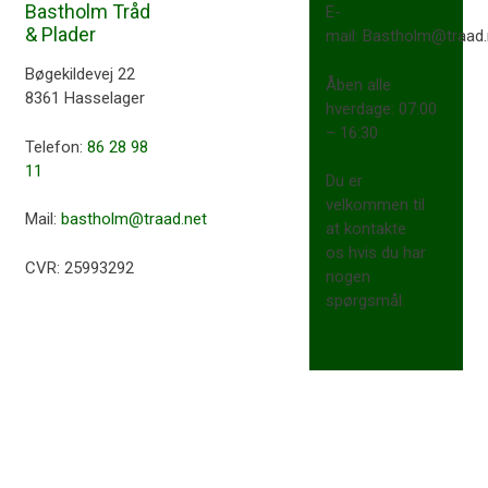
Bastholm Tråd
E-
& Plader
mail: Bastholm@traad.
​Bøgekildevej 22
​Åben alle
8361 Hasselager​
hverdage: 07:00
– 16:30​
Telefon:
86 28 98
11
Du er
velkommen til
Mail:
bastholm@traad.net
at kontakte
os hvis du har
CVR: 25993292
nogen
spørgsmål.