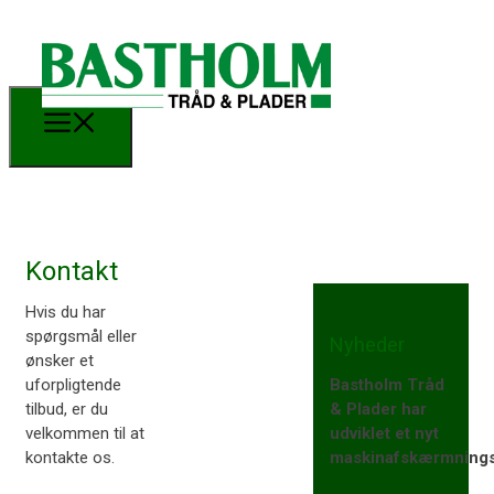
Kontakt​
Hvis du har
spørgsmål eller
Nyheder
ønsker et
Bastholm Tråd
uforpligtende
& Plader har
tilbud, er du
udviklet et nyt
velkommen til at
maskinafskærmning
kontakte os.​