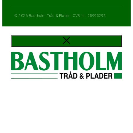
© 2026 Bastholm Tråd & Plader | CVR nr.: 25993292