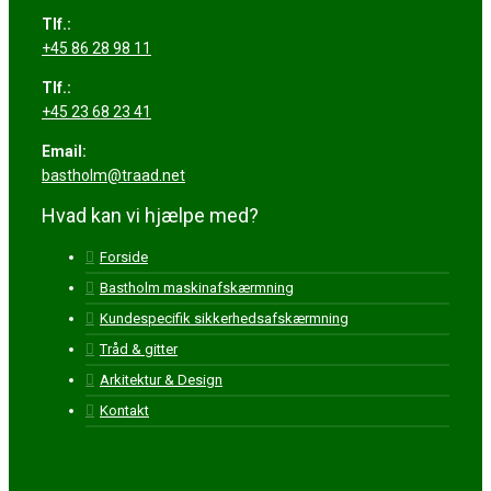
Tlf.:
+45 86 28 98 11
Tlf.:
+45 23 68 23 41
Email:
bastholm@traad.net
Hvad kan vi hjælpe med?
Forside
Bastholm maskinafskærmning
Kundespecifik sikkerhedsafskærmning
Tråd & gitter
Arkitektur & Design
Kontakt