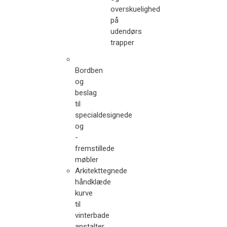
overskuelighed
på
udendørs
trapper
Bordben
og
beslag
til
specialdesignede
og
-
fremstillede
møbler
Arkitekttegnede
håndklæde
kurve
til
vinterbade
anstalter