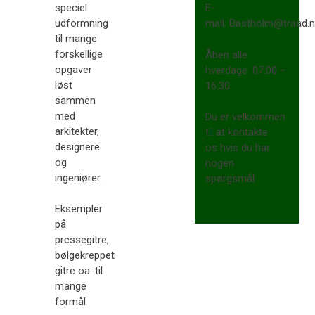
speciel
E-
udformning
mail: Bastholm@traad.n
til mange
forskellige
​Åben alle
opgaver
hverdage: 07:00 –
løst
16:30​
sammen
med
Du er velkommen
arkitekter,
til at kontakte
designere
os hvis du har
og
nogen
ingeniører.
spørgsmål.
Eksempler
på
pressegitre,
bølgekreppet
gitre oa. til
mange
formål​