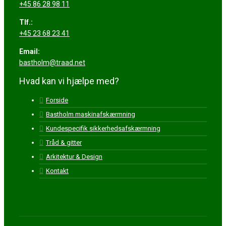
+45 86 28 98 11
Tlf.:
+45 23 68 23 41
Email:
bastholm@traad.net
Hvad kan vi hjælpe med?
Forside
Bastholm maskinafskærmning
Kundespecifik sikkerhedsafskærmning
Tråd & gitter
Arkitektur & Design
Kontakt