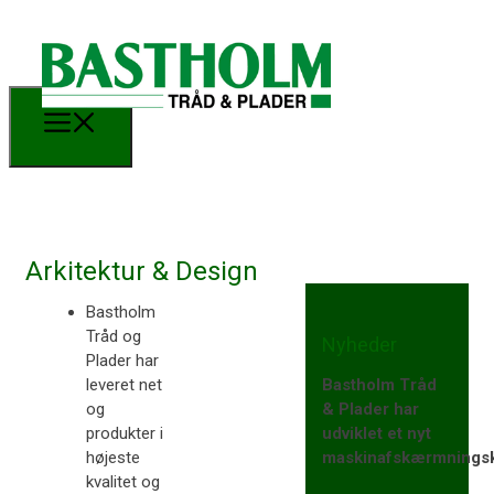
Arkitektur & Design
Bastholm
Tråd og
Nyheder
Plader har
Bastholm Tråd
leveret net
& Plader har
og
udviklet et nyt
produkter i
maskinafskærmnings
højeste
kvalitet og