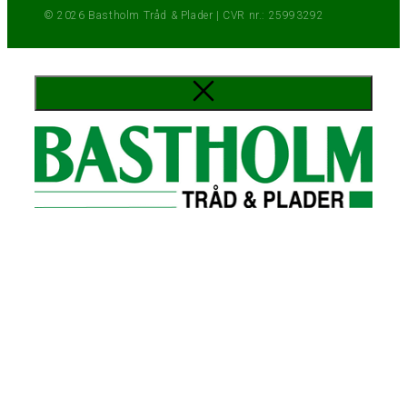
© 2026 Bastholm Tråd & Plader | CVR nr.: 25993292