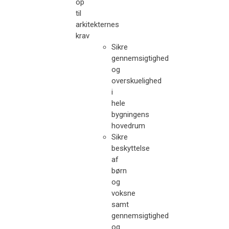
op
til
arkitekternes
krav
Sikre
gennemsigtighed
og
overskuelighed
i
hele
bygningens
hovedrum
Sikre
beskyttelse
af
børn
og
voksne
samt
gennemsigtighed
og