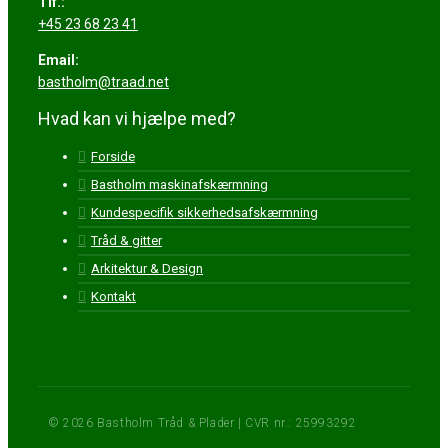
Tlf.:
+45 23 68 23 41
Email:
bastholm@traad.net
Hvad kan vi hjælpe med?
Forside
Bastholm maskinafskærmning
Kundespecifik sikkerhedsafskærmning
Tråd & gitter
Arkitektur & Design
Kontakt
© 2026 Bastholm Tråd & Plader | CVR nr.: 25993292