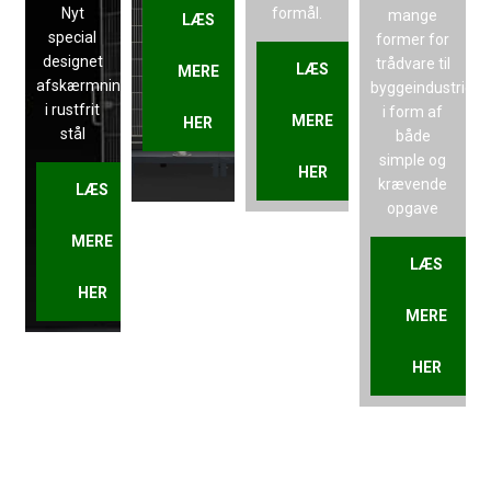
Nyt
formål.
mange
LÆS
special
former for
designet
trådvare til
LÆS
MERE
afskærmningskoncept
byggeindustrien
i rustfrit
i form af
MERE
HER
stål
både
simple og
HER
krævende
LÆS
opgave
MERE
LÆS
HER
MERE
HER