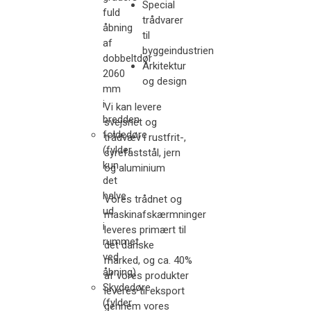
Special
fuld
trådvarer
åbning
til
af
byggeindustrien
dobbeltdør
Arkitektur
2060
og design​
mm
i
Vi kan levere
bredden
svejsnet og
foldedøre
trådvæv i rustfrit-,
(fylder
syrefaststål, jern
kun
og aluminium​​
det
halve
Vores trådnet og
ud
maskinafskærmninger
i
leveres primært til
rummet
det danske
ved
marked, og ca. 40%
åbning)
af vores produkter
Skydedøre
leveres til eksport
(fylder
gennem vores