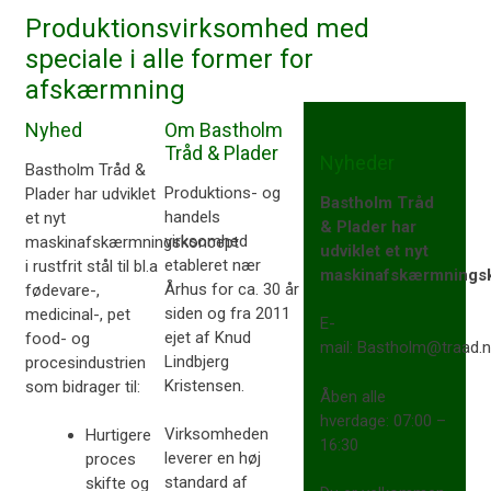
Produktionsvirksomhed med
speciale i alle former for
afskærmning
Nyhed
Om Bastholm
Tråd & Plader
Nyheder
​Bastholm Tråd &
​Produktions- og
Plader har udviklet
Bastholm Tråd
handels
et nyt
& Plader har
virksomhed
maskinafskærmningskoncept
udviklet et nyt
etableret nær
i rustfrit stål til bl.a
maskinafskærmnings
Århus for ca. 30 år
fødevare-,
siden og fra 2011
medicinal-, pet
E-
ejet af Knud
food- og
mail: Bastholm@traad.n
Lindbjerg
procesindustrien
Kristensen.​
som bidrager til:​
​Åben alle
hverdage: 07:00 –
Virksomheden
Hurtigere
16:30​
leverer en høj
proces
standard af
skifte og