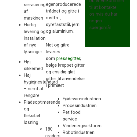
Du er velkommen
egenproducerede
servicering
til at kontakte
trådnet og gitre i
af
os hvis du har
rustfri-,
maskinen
nogen
syrefaststål, jern
Hurtig
spørgsmål.
og aluminium.
levering og
installation
Net og gitre
af nye
leveres
løsninger
som
pressegitter
,
Høj
bølge kreppet gitter
sikkerhed
og ensidig glat
Høj
gitter til anvendelse
hygiejnestandard
i primært​
– nemt at
rengøre
Fødevareindustrien
Pladsoptimerende
Procesindustrien
og
Pet food
fleksibel
service
løsning
Vindenergisektoren
180
Robotindustrien
graders