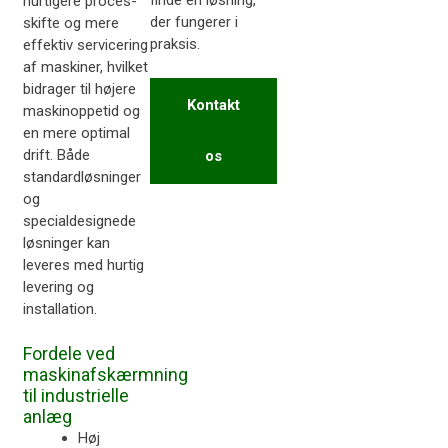
finde en løsning,
hurtigere proces-
der fungerer i
skifte og mere
praksis.
effektiv servicering
af maskiner, hvilket
bidrager til højere
Kontakt
maskinoppetid og
en mere optimal
drift. Både
os
standardløsninger
og
specialdesignede
løsninger kan
leveres med hurtig
levering og
installation.
Fordele ved
maskinafskærmning
til industrielle
anlæg
Høj