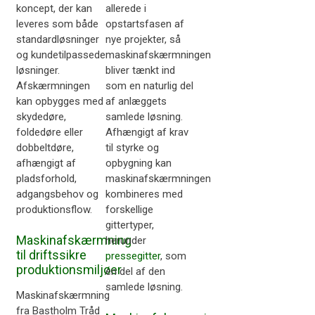
koncept, der kan
allerede i
leveres som både
opstartsfasen af
standardløsninger
nye projekter, så
og kundetilpassede
maskinafskærmningen
løsninger.
bliver tænkt ind
Afskærmningen
som en naturlig del
kan opbygges med
af anlæggets
skydedøre,
samlede løsning.
foldedøre eller
Afhængigt af krav
dobbeltdøre,
til styrke og
afhængigt af
opbygning kan
pladsforhold,
maskinafskærmningen
adgangsbehov og
kombineres med
produktionsflow.
forskellige
gittertyper,
Maskinafskærmning
herunder
til driftssikre
pressegitter
, som
produktionsmiljøer
en del af den
samlede løsning.
Maskinafskærmning
fra Bastholm Tråd