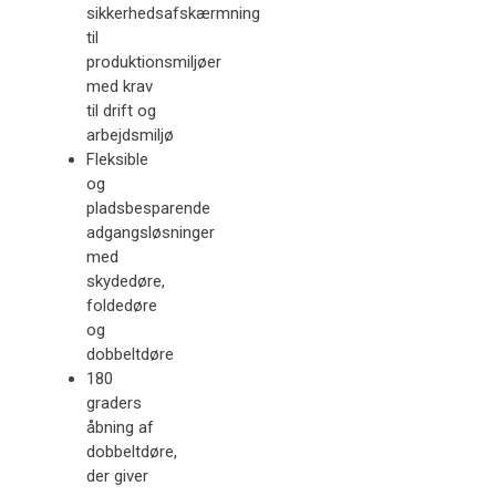
sikkerhedsafskærmning
til
produktionsmiljøer
med krav
til drift og
arbejdsmiljø
Fleksible
og
pladsbesparende
adgangsløsninger
med
skydedøre,
foldedøre
og
dobbeltdøre
180
graders
åbning af
dobbeltdøre,
der giver