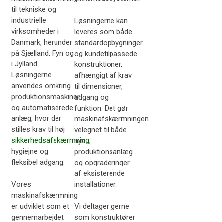
til tekniske og
industrielle
Løsningerne kan
virksomheder i
leveres som både
Danmark, herunder
standardopbygninger
på Sjælland, Fyn og
og kundetilpassede
i Jylland.
konstruktioner,
Løsningerne
afhængigt af krav
anvendes omkring
til dimensioner,
produktionsmaskiner
adgang og
og automatiserede
funktion. Det gør
anlæg, hvor der
maskinafskærmningen
stilles krav til høj
velegnet til både
sikkerhedsafskærmning
,
nye
hygiejne og
produktionsanlæg
fleksibel adgang.
og opgraderinger
af eksisterende
installationer.
Vores
maskinafskærmning
er udviklet som et
Vi deltager gerne
gennemarbejdet
som konstruktører