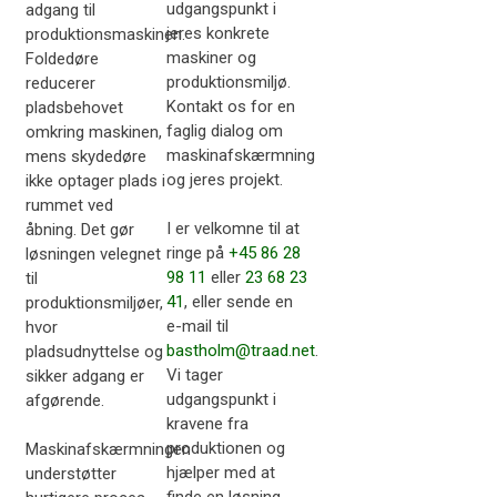
udgangspunkt i
adgang til
jeres konkrete
produktionsmaskinen.
maskiner og
Foldedøre
produktionsmiljø.
reducerer
Kontakt os for en
pladsbehovet
faglig dialog om
omkring maskinen,
maskinafskærmning
mens skydedøre
og jeres projekt.
ikke optager plads i
rummet ved
I er velkomne til at
åbning. Det gør
ringe på
+45 86 28
løsningen velegnet
98 11
eller
23 68 23
til
41
, eller sende en
produktionsmiljøer,
e-mail til
hvor
bastholm@traad.net
.
pladsudnyttelse og
Vi tager
sikker adgang er
udgangspunkt i
afgørende.
kravene fra
produktionen og
Maskinafskærmningen
hjælper med at
understøtter