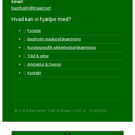
Email:
bastholm@traad.net
Hvad kan vi hjælpe med?
Forside
Bastholm maskinafskærmning
Kundespecifik sikkerhedsafskærmning
Tråd & gitter
Arkitektur & Design
Kontakt
© 2026 Bastholm Tråd & Plader | CVR nr.: 25993292