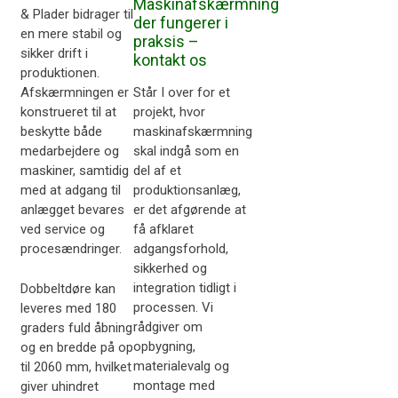
Maskinafskærmning
& Plader bidrager til
der fungerer i
en mere stabil og
praksis –
sikker drift i
kontakt os
produktionen.
Står I over for et
Afskærmningen er
projekt, hvor
konstrueret til at
maskinafskærmning
beskytte både
skal indgå som en
medarbejdere og
del af et
maskiner, samtidig
produktionsanlæg,
med at adgang til
er det afgørende at
anlægget bevares
få afklaret
ved service og
adgangsforhold,
procesændringer.
sikkerhed og
integration tidligt i
Dobbeltdøre kan
processen. Vi
leveres med 180
rådgiver om
graders fuld åbning
opbygning,
og en bredde på op
materialevalg og
til 2060 mm, hvilket
montage med
giver uhindret