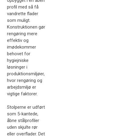
opbygget i en åben
profil med så få
vandrette flader
som muligt.
Konstruktionen gør
rengøring mere
effektiv og
imødekommer
behovet for
hygiejniske
løsninger i
produktionsmiljøer,
hvor rengøring og
arbejdsmiljø er
vigtige faktorer.
Stolperne er udført
som 5-kantede,
åbne stålprofiler
uden skjulte rør
eller overflader. Det