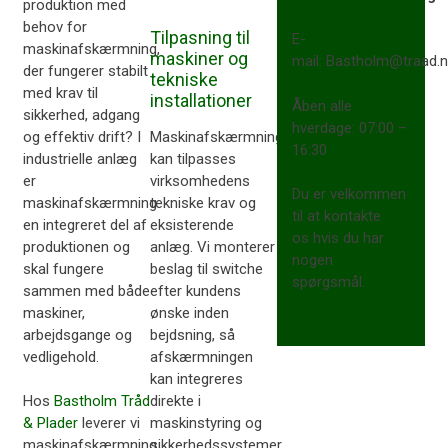
produktion med
behov for
Tilpasning til
E-
maskinafskærmning,
maskiner og
mail: Bastholm@traad.n
der fungerer stabilt
tekniske
med krav til
installationer
​Åben alle
sikkerhed, adgang
hverdage: 07:00 –
og effektiv drift? I
Maskinafskærmningen
16:30​
industrielle anlæg
kan tilpasses
er
virksomhedens
Du er velkommen
maskinafskærmning
tekniske krav og
til at kontakte
en integreret del af
eksisterende
os hvis du har
produktionen og
anlæg. Vi monterer
nogen
skal fungere
beslag til switche
spørgsmål.
sammen med både
efter kundens
maskiner,
ønske inden
arbejdsgange og
bejdsning, så
vedligehold.
afskærmningen
kan integreres
direkte i
Hos
Bastholm Tråd
maskinstyring og
& Plader
leverer vi
sikkerhedssystemer.
maskinafskærmning